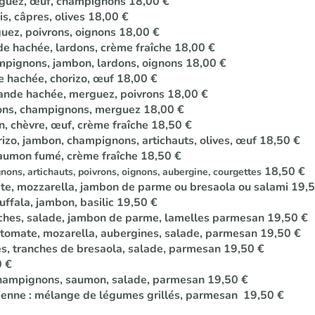
rguez, œuf, champignons 18,00 €
is, câpres, olives 18,00 €
guez, poivrons, oignons 18,00 €
de hachée, lardons, crème fraîche 18,00 €
mpignons, jambon, lardons, oignons 18,00 €
e hachée, chorizo, œuf 18,00 €
viande hachée, merguez, poivrons 18,00 €
vrons, champignons, merguez 18,00 €
n, chèvre, œuf, crème fraîche 18,50 €
rizo, jambon, champignons, artichauts, olives, œuf 18,50 €
saumon fumé, crème fraîche 18,50 €
18,50 €
ons, artichauts, poivrons, oignons, aubergine, courgettes
ate, mozzarella, jambon de parme ou bresaola ou salami 19,
uffala, jambon, basilic 19,50 €
aîches, salade, jambon de parme, lamelles parmesan 19,50 €
e tomate, mozarella, aubergines, salade, parmesan 19,50 €
es, tranches de bresaola, salade, parmesan 19,50 €
0 €
 champignons, saumon, salade, parmesan 19,50 €
alienne : mélange de légumes grillés, parmesan 19,50 €