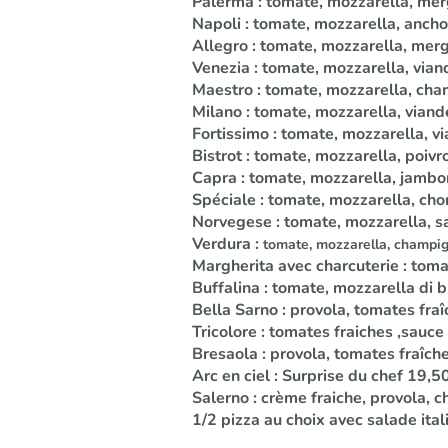
Palerma : tomate, mozzarella, me
Napoli : tomate, mozzarella, ancho
Allegro : tomate, mozzarella, mer
Venezia : tomate, mozzarella, vian
Maestro : tomate, mozzarella, cha
Milano : tomate, mozzarella, viand
Fortissimo : tomate, mozzarella, 
Bistrot : tomate, mozzarella, poi
Capra : tomate, mozzarella, jambo
Spéciale : tomate, mozzarella, cho
Norvegese : tomate, mozzarella, 
Verdura :
tomate, mozzarella, champign
Margherita avec charcuterie : tom
Buffalina : tomate, mozzarella di b
Bella Sarno : provola, tomates fr
Tricolore : tomates fraiches ,sauc
Bresaola : provola, tomates fraîch
Arc en ciel : Surprise du chef 19,5
Salerno : crème fraiche, provola,
1/2 pizza au choix avec salade it