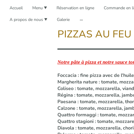
Accueil
Menu
Réservation en ligne
Commande en l
A propos de nous
Galerie
PIZZAS AU FEU
Notre pâte à pizza et notre sauce t
Foccacia : fine pizza avec de l'huil
Margherita nature : tomate, mozzar
Coliseo : tomate, mozzarella, via
Régina : tomate, mozzarella, jam
Paesana : tomate, mozzarella, thon
Calzone : tomate, mozzarella, jam
Quattro formaggi : tomate, mozzar
Quattro stagioni : tomate, mozzare
Diavola : tomate, mozzarella, cho